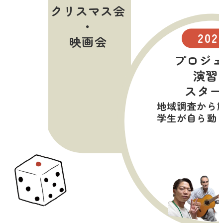
クリスマス会
・
202
映画会
プロジ
演習
スター
地域調査から
学生が自ら動